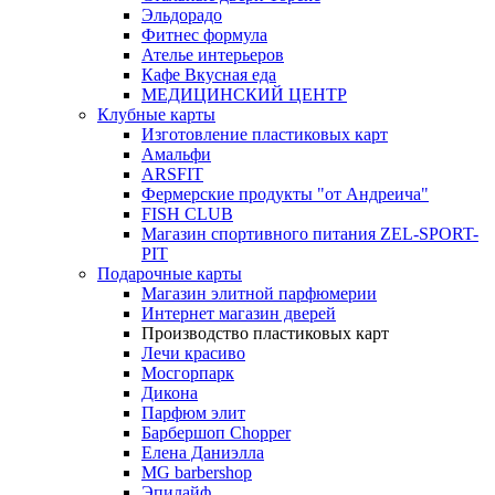
Эльдорадо
Фитнес формула
Ателье интерьеров
Кафе Вкусная еда
МЕДИЦИНСКИЙ ЦЕНТР
Клубные карты
Изготовление пластиковых карт
Амальфи
ARSFIT
Фермерские продукты "от Андреича"
FISH CLUB
Магазин спортивного питания ZEL-SPORT-
PIT
Подарочные карты
Магазин элитной парфюмерии
Интернет магазин дверей
Производство пластиковых карт
Лечи красиво
Мосгорпарк
Дикона
Парфюм элит
Барбершоп Chopper
Елена Даниэлла
MG barbershop
Эпилайф