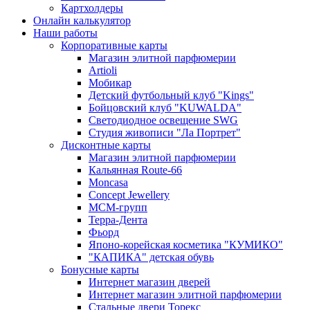
Картхолдеры
Онлайн калькулятор
Наши работы
Корпоративные карты
Магазин элитной парфюмерии
Artioli
Мобикар
Детский футбольный клуб "Kings"
Бойцовский клуб "KUWALDA"
Светодиодное освещение SWG
Студия живописи "Ла Портрет"
Дисконтные карты
Магазин элитной парфюмерии
Кальянная Route-66
Moncasa
Concept Jewellery
МСМ-групп
Терра-Дента
Фьорд
Японо-корейская косметика "КУМИКО"
"КАПИКА" детская обувь
Бонусные карты
Интернет магазин дверей
Интернет магазин элитной парфюмерии
Стальные двери Торекс