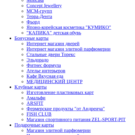
Moncasa
Concept Jewellery
МСМ-групп
Терра-Дента
Фьорд
Японо-корейская косметика "КУМИКО"
"КАПИКА" детская обувь
Бонусные карты
Интернет магазин дверей
Интернет магазин элитной парфюмерии
Стальные двери Торекс
Эльдорадо
Фитнес формула
Ателье интерьеров
Кафе Вкусная еда
МЕДИЦИНСКИЙ ЦЕНТР
Клубные карты
Изготовление пластиковых карт
Амальфи
ARSFIT
Фермерские продукты "от Андреича"
FISH CLUB
Магазин спортивного питания ZEL-SPORT-PIT
Подарочные карты
Магазин элитной парфюмерии